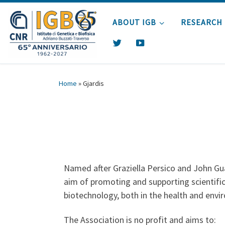
Skip to content
ABOUT IGB
RESEARCH
T
Y
W
O
I
U
T
T
Home
»
Gjardis
T
U
E
B
R
E
Named after Graziella Persico and John Gua
aim of promoting and supporting scientific 
biotechnology, both in the health and envir
The Association is no profit and aims to: