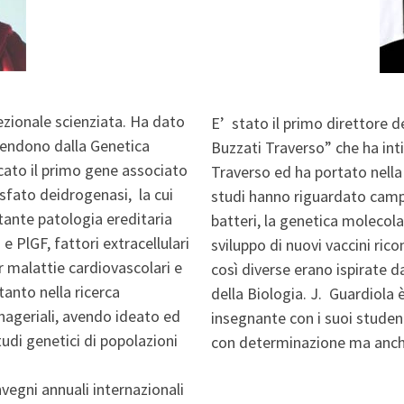
ezionale scienziata. Ha dato
E’ stato il primo direttore d
stendono dalla Genetica
Buzzati Traverso” che ha int
cato il primo gene associato
Traverso ed ha portato nella 
sfato deidrogenasi, la cui
studi hanno riguardato campi 
tante patologia ereditaria
batteri, la genetica molecola
e PlGF, fattori extracellulari
sviluppo di nuovi vaccini ri
r malattie cardiovascolari e
così diverse erano ispirate da
tanto nella ricerca
della Biologia. J. Guardiola
nageriali, avendo ideato ed
insegnante con i suoi student
udi genetici di popolazioni
con determinazione ma anch
nvegni annuali internazionali