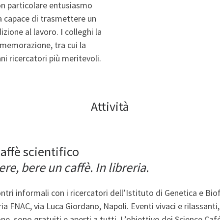
 con particolare entusiasmo
ta capace di trasmettere un
ione al lavoro. I colleghi la
mmemorazione, tra cui la
ni ricercatori più meritevoli.
Attività
affè scientifico
re, bere un caffè. In libreria.
tri informali con i ricercatori dell’Istituto di Genetica e Bio
eria FNAC, via Luca Giordano, Napoli. Eventi vivaci e rilassant
ne, sono gratuiti e aperti a tutti. L’obiettivo dei Science Caf