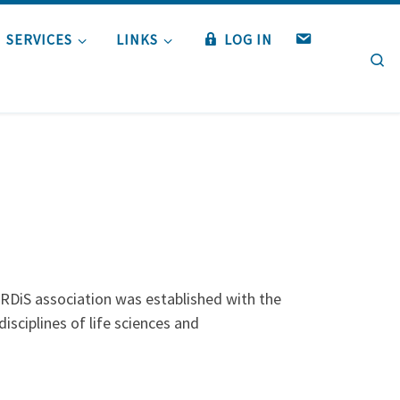
W
SERVICES
LINKS
LOG IN
Se
E
B
M
A
I
L
ARDiS association was established with the
isciplines of life sciences and