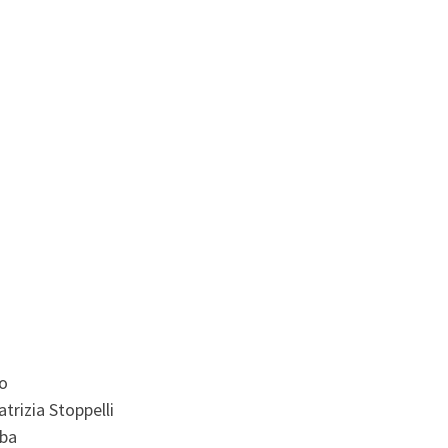
lo
atrizia Stoppelli
rba