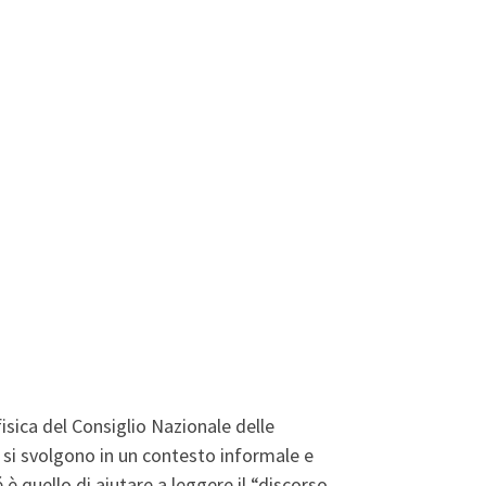
fisica del Consiglio Nazionale delle
i, si svolgono in un contesto informale e
é è quello di aiutare a leggere il “discorso