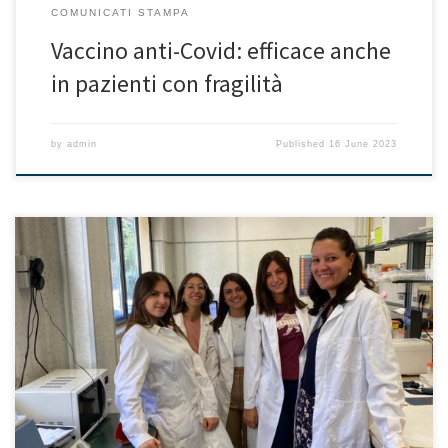
COMUNICATI STAMPA
Vaccino anti-Covid: efficace anche
in pazienti con fragilità
by
admin
Published
16 June 2023
I risultati pubblicati sul Journal of Experimental & Clinical Cancer
Research, di una ricerca condotta all’Istituto di genetica e biofisica
“Adriano Buzzati Traverso” del Consiglio nazionale delle ricerche
di Napoli, mostrano che una nuova popolazione di cellule
staminali tumorali è coinvolta nella formazione delle metastasi
epatiche. Lo studio è stato […]