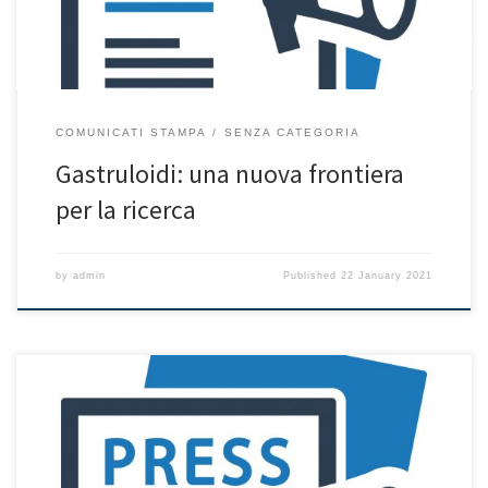
COMUNICATI STAMPA
SENZA CATEGORIA
Gastruloidi: una nuova frontiera
per la ricerca
by
admin
Published
22 January 2021
Alti livelli di anticorpi diretti contro IFN di tipo I nel sangue di
individui con forme severe. Tra questi anche pazienti con una