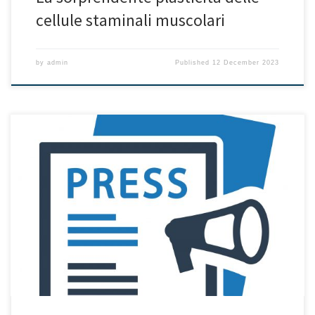
cellule staminali muscolari
by
admin
Published
12 December 2023