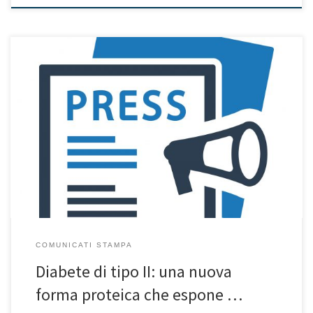
16/11/2018 – Cell Reports ha pubblicato i risultati di una ricerca
che aggiunge un nuovo tassello alla comprensione dei meccanismi
molecolari responsabili delle disfunzioni del tessuto adiposo, che
rappresentano un importante fattore di rischio per la comparsa e
la progressione del diabete tipo II. Il lavoro è stato coordinato
dall’Istituto […]
COMUNICATI STAMPA
Diabete di tipo II: una nuova
forma proteica che espone …