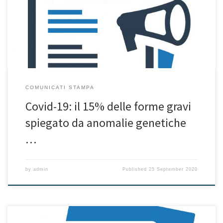
malattia genetica rara, l’Incontinentia Pigmenti. Lo afferma, in due
studi pubblicati sulla rivista Science, un team internazionale che
comprende due ricercatrici dell’Istituto di genetica e biofisica […]
COMUNICATI STAMPA
Covid-19: il 15% delle forme gravi
spiegato da anomalie genetiche
…
by
admin
Published
25 September 2020