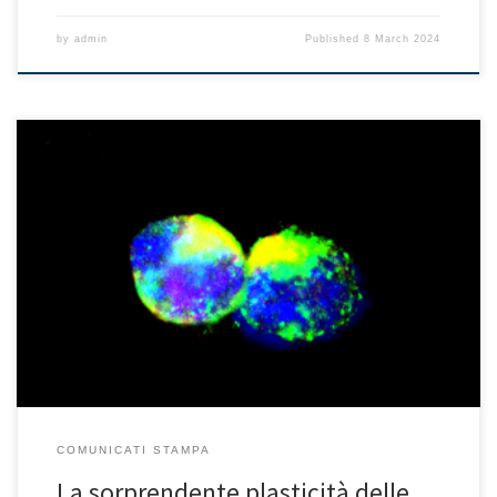
by
admin
Published
8 March 2024
Una ricerca internazionale coordinata dall’Istituto di genetica e
biofisica “A. Buzzati-Traverso” del Cnr e pubblicata sulla rivista
Developmental Cell ha individuato in una piccola proteina la
chiave che porta le cellule staminali adulte presenti nelle fibre
muscolari a differenziarsi così da rigenerare il tessuto danneggiato
o ad autorinnovarsi. Lo studio, […]
COMUNICATI STAMPA
La sorprendente plasticità delle